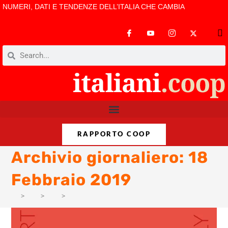
NUMERI, DATI E TENDENZE DELL’ITALIA CHE CAMBIA
RAPPORTO COOP
Archivio giornaliero: 18
Febbraio 2019
>
AM
>
Feb
>
9