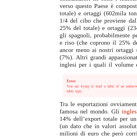
verso questo Paese è compost
totale) e ortaggi (602mila ton
1/4 del cibo che proviene dal
25% del totale) e ortaggi (23
gli spagnoli, probabilmente pe
e riso (che coprono il 25% de
ancor meno ai nostri ortaggi 
(7%). Altri grandi appassionat
inglesi per i quali il volume 
Error
You are trying to load a table of an unknow
table type.
Tra le esportazioni ovviament
famosa nel mondo. Gli
ingle
14% dell’export totale per un
(un dato che in valori assolu
milioni di euro che però corr