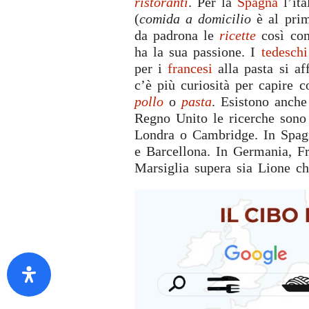
ristoranti
. Per la
Spagna
l’ita
(
comida a domicilio
è al prim
da padrona le
ricette
così co
ha la sua passione. I
tedeschi
per i
francesi
alla pasta si af
c’è più curiosità per capire 
pollo
o
pasta
. Esistono anche
Regno Unito le ricerche sono 
Londra o Cambridge. In Spagn
e Barcellona. In Germania, Fr
Marsiglia supera sia Lione c