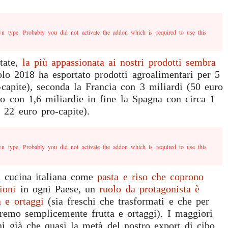
n type. Probably you did not activate the addon which is required to use this
itate,
la più appassionata ai nostri prodotti sembra
lo 2018 ha esportato prodotti agroalimentari per 5
-capite), seconda la Francia con 3 miliardi (50 euro
to con 1,6 miliardie in fine la Spagna con circa 1
 22 euro pro-capite).
n type. Probably you did not activate the addon which is required to use this
la cucina italiana come
pasta e riso che coprono
ioni
in ogni Paese, un
ruolo da protagonista è
a e ortaggi
(sia freschi che trasformati e che per
remo semplicemente frutta e ortaggi). I maggiori
i già che quasi la metà del nostro export di cibo