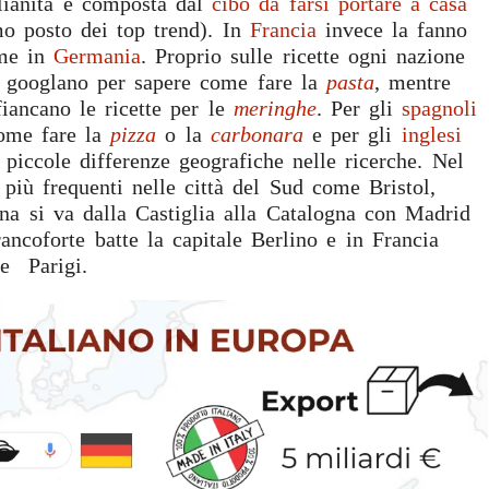
lianità è composta dal
cibo da farsi portare a casa
o posto dei top trend). In
Francia
invece la fanno
me in
Germania
. Proprio sulle ricette ogni nazione
googlano per sapere come fare la
pasta
, mentre
fiancano le ricette per le
meringhe
. Per gli
spagnoli
come fare la
pizza
o la
carbonara
e per gli
inglesi
 piccole differenze geografiche nelle ricerche. Nel
più frequenti nelle città del Sud come Bristol,
a si va dalla Castiglia alla Catalogna con Madrid
ancoforte batte la capitale Berlino e in Francia
he Parigi.