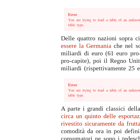
Error
You are trying to load a table of an unknow
table type.
Delle quattro nazioni sopra c
essere la Germania
che nel so
miliardi di euro (61 euro pro
pro-capite), poi il Regno Uni
miliardi (rispettivamente 25 e
Error
You are trying to load a table of an unknow
table type.
A parte i grandi classici del
circa un quinto delle esportaz
rivestito sicuramente da frutt
comodità da ora in poi defini
consumatori ne sono i tedesch