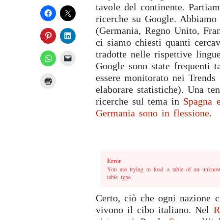
tavole del continente. Partia
ricerche su Google. Abbiamo a
(Germania, Regno Unito, Fran
ci siamo chiesti quanti cerc
tradotte nelle rispettive lingu
Google sono state frequenti t
essere monitorato nei Trends 
elaborare statistiche). Una t
ricerche sul tema in
Spagna e
Germania sono in flessione
.
Error
You are trying to load a table of an unknow
table type.
Certo, ciò che ogni nazione c
vivono il cibo italiano. Nel
R