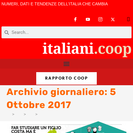
NUMERI, DATI E TENDENZE DELL’ITALIA CHE CAMBIA
RAPPORTO COOP
Archivio giornaliero: 5
Ottobre 2017
>
PM
>
Ott
>
5