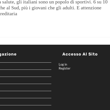
a salute, gli italiani sono un popolo di sportivi. 6 su 10
he al Sud, più i giovani che gli adulti. E attenzione
reditaria
gazione
Accesso Al Sito
Log in
Register