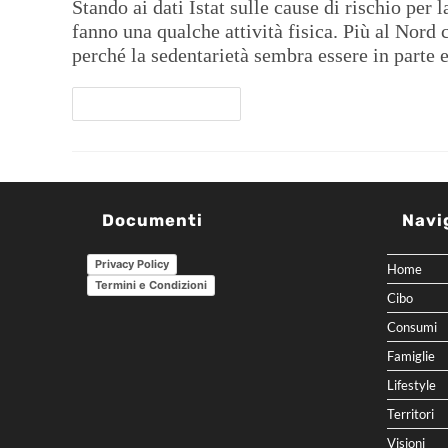
Stando ai dati Istat sulle cause di rischio per l
fanno una qualche attività fisica. Più al Nord c
perché la sedentarietà sembra essere in parte e
Continua A Leggere
Documenti
Navi
Privacy Policy
Home
Termini e Condizioni
Cibo
Consumi
Famiglie
Lifestyle
Territori
Visioni