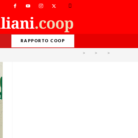
RAPPORTO COOP
>
AM
>
Lug
>
10