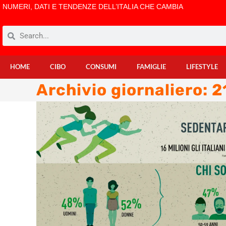
NUMERI, DATI E TENDENZE DELL’ITALIA CHE CAMBIA
HOME
CIBO
CONSUMI
FAMIGLIE
LIFESTYLE
Archivio giornaliero: 2