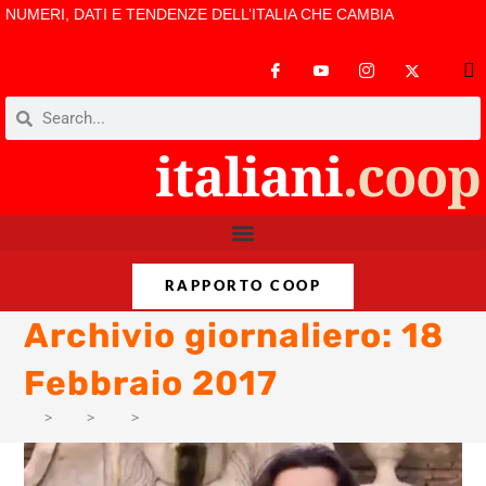
NUMERI, DATI E TENDENZE DELL’ITALIA CHE CAMBIA
RAPPORTO COOP
Archivio giornaliero: 18
Febbraio 2017
>
PM
>
Feb
>
5