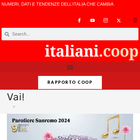
NUMERI, DATI E TENDENZE DELL’ITALIA CHE CAMBIA
RAPPORTO COOP
Vai!
>
Vai!