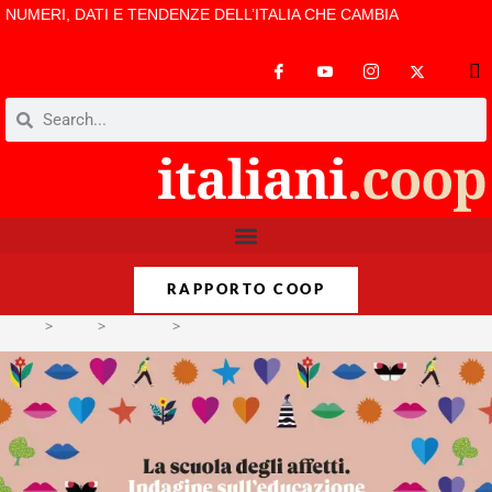
NUMERI, DATI E TENDENZE DELL’ITALIA CHE CAMBIA
RAPPORTO COOP
>
Temi
>
Famiglie
>
Un’educazione alle relazioni necessaria