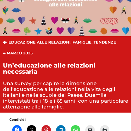
EDUCAZIONE ALLE RELAZIONI
,
FAMIGLIE
,
TENDENZE
4 MARZO 2025
Un’educazione alle relazioni
necessaria
Una survey per capire la dimensione
dell'educazione alle relazioni nella vita degli
italiani e nelle scuole del Paese. Duemila
intervistati tra i 18 e i 65 anni, con una particolare
attenzione alle famiglie.
Condividi: