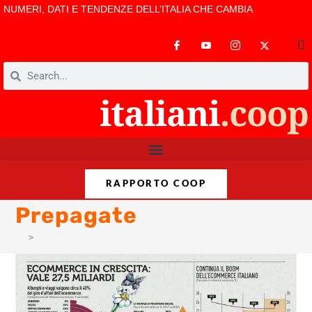
NUMERI, DATI E TENDENZE DELL’ITALIA CHE CAMBIA
RAPPORTO COOP
Prepagate
>
Prepagate