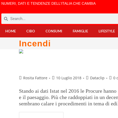
NUMERI, DATI E TENDENZE DELL’ITALIA CHE CAMBIA
HOME
CIBO
CONSUMI
FAMIGLIE
LIFESTYLE
Incendi
Più reati contro l’ambiente
Rosita Fattore
10 Luglio 2018
Dataclip
0 
Stando ai dati Istat nel 2016 le Procure hanno
e il paesaggio. Più che raddoppiati in un decen
sembrano calare i procedimenti in tema di edi
Continua A Leggere