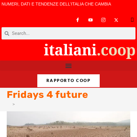
NUMERI, DATI E TENDENZE DELL’ITALIA CHE CAMBIA
RAPPORTO COOP
Fridays 4 future
>
Fridays 4 future