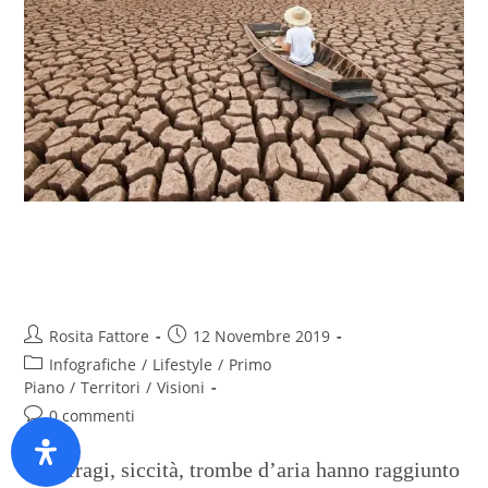
Il clima mette a rischio
soprattutto l’Italia
Rosita Fattore
12 Novembre 2019
Infografiche
/
Lifestyle
/
Primo
Piano
/
Territori
/
Visioni
0 commenti
Nubifragi, siccità, trombe d’aria hanno raggiunto