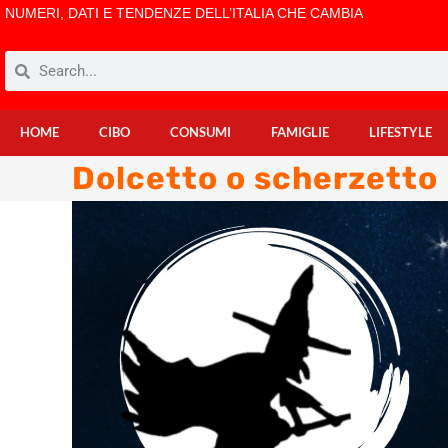
NUMERI, DATI E TENDENZE DELL’ITALIA CHE CAMBIA
HOME
CIBO
CONSUMI
FAMIGLIE
LIFESTYLE
Dolcetto o scherzetto