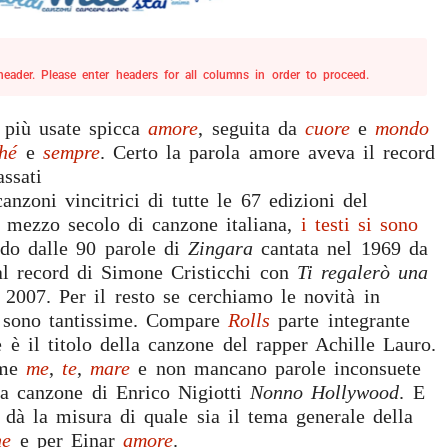
ader. Please enter headers for all columns in order to proceed.
e più usate spicca
amore
, seguita da
cuore
e
mondo
hé
e
sempre
. Certo la parola amore aveva il record
assati
come avevamo dimostrato lo scorso anno
canzoni vincitrici di tutte le 67 edizioni del
e mezzo secolo di canzone italiana,
i testi si sono
do dalle 90 parole di
Zingara
cantata nel 1969 da
l record di Simone Cristicchi con
Ti regalerò una
2007. Per il resto se cerchiamo le novità in
 sono tantissime. Compare
Rolls
parte integrante
 è il titolo della canzone del rapper Achille Lauro.
ome
me
,
te
,
mare
e non mancano parole inconsuete
la canzone di Enrico Nigiotti
Nonno Hollywood
. E
 dà la misura di quale sia il tema generale della
ne
e per Einar
amore
.