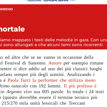
ANREMO
ortale
bbiamo mappato i testi delle melodie in gara. Con u
si sono allungati e che alcuni temi sono ricorrenti
no ed altre che se ne vanno in occasione della
el Festival di Sanremo.
Amore
per esempio rimane
mentre si dice addio ad uno dei più classici luoghi
arlano sempre più degli uomini. Analizzando i
ra è
Paola Turci la performer che utilizza meno
ltimo ostacolo
con 192 lemmi.
Il più prolisso è
 in
Argento vivo
usa 605 parole. In totale i 24 testi
i (questo dovrebbe essere il termine tecnico più
a 215/270 mila unità lessicali che Treccani