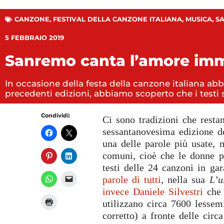
CANZONE
,
FESTIVAL DELLA CANZONE ITALIANA
,
MUSICA
,
S
5 FEBBRAIO 2019
Sanremo canta l’amore imm
In occasione della festa della canzone italiana a
precedenti edizioni, abbiamo scoperto che i testi 
Condividi:
Ci sono tradizioni che resta
sessantanovesima edizione d
una delle parole più usate, 
comuni, cioè che le donne p
testi delle 24 canzoni in ga
parole di tutti
, nella sua
L’u
invece Daniele Silvestri
che
utilizzano circa 7600 lessem
corretto) a fronte delle circ