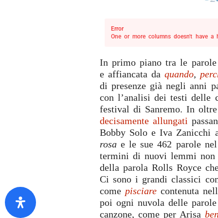
Error
One or more columns doesn't have a he
In primo piano tra le parol
e affiancata da
quando
,
perc
di presenze già negli anni p
con l’analisi dei testi delle 
festival di Sanremo. In oltr
decisamente allungati
passan
Bobby Solo e Iva Zanicchi a
rosa
e le sue 462 parole nel 
termini di nuovi lemmi non
della parola Rolls Royce che
Ci sono i grandi classici c
come
pisciare
contenuta nel
poi ogni nuvola delle parole
canzone, come per Arisa
be