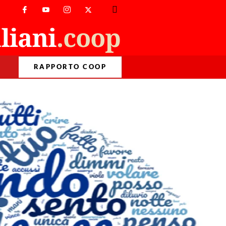
RAPPORTO COOP
>
Primo Piano
>
Sanremo canta l’amore immortale