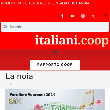
NUMERI, DATI E TENDENZE DELL’ITALIA CHE CAMBIA
RAPPORTO COOP
La noia
>
La noia