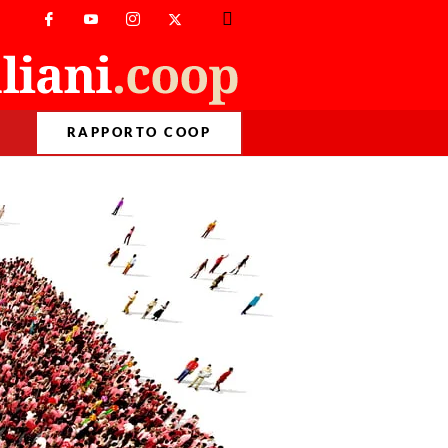
RAPPORTO COOP
>
Format
>
Storie
>
Italiani e politica, storia di amore e odio