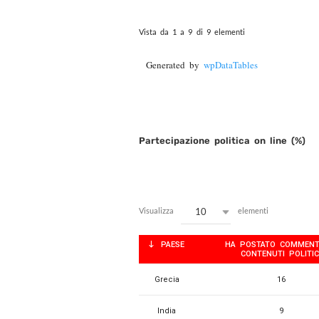
Vista da 1 a 9 di 9 elementi
Generated by
wpDataTables
Partecipazione politica on line (%)
10
Visualizza
elementi
PAESE
HA POSTATO COMMENT
CONTENUTI POLITIC
Grecia
16
India
9