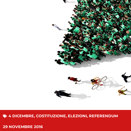
4 DICEMBRE
,
COSTITUZIONE
,
ELEZIONI
,
REFERENDUM
29 NOVEMBRE 2016