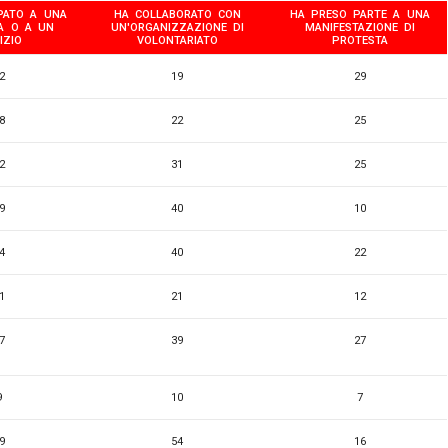
PATO A UNA
HA COLLABORATO CON
HA PRESO PARTE A UNA
A O A UN
UN'ORGANIZZAZIONE DI
MANIFESTAZIONE DI
IZIO
VOLONTARIATO
PROTESTA
2
19
29
8
22
25
2
31
25
9
40
10
4
40
22
1
21
12
7
39
27
9
10
7
9
54
16