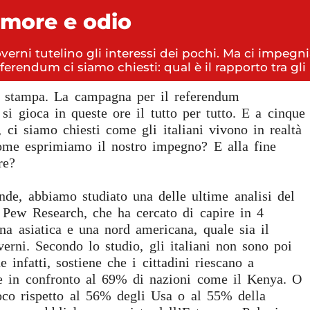
i amore e odio
ni tutelino gli interessi dei pochi. Ma ci impegnia
ferendum ci siamo chiesti: qual è il rapporto tra gli 
ze stampa. La campagna per il referendum
si gioca in queste ore il tutto per tutto. E a cinque
, ci siamo chiesti come gli italiani vivono in realtà
Come esprimiamo il nostro impegno? E alla fine
re?
de, abbiamo studiato una delle ultime analisi del
e, Pew Research, che ha cercato di capire in 4
una asiatica e una nord americana, quale sia il
overni. Secondo lo studio, gli italiani non sono poi
 infatti, sostiene che i cittadini riescano a
te in confronto al 69% di nazioni come il Kenya. O
oco rispetto al 56% degli Usa o al 55% della