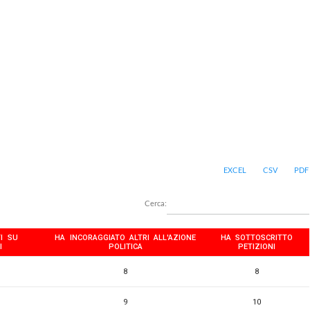
EXCEL
CSV
PDF
Cerca:
I SU
HA INCORAGGIATO ALTRI ALL'AZIONE
HA SOTTOSCRITTO
I
POLITICA
PETIZIONI
8
8
9
10