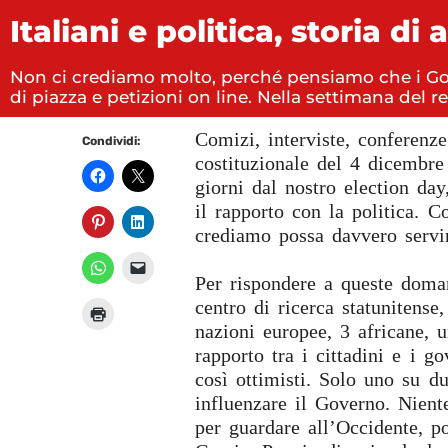
Italiani e politica, storia d
Non ci crediamo molto, perché pensiamo che i Gover
di piazza e petizioni on line. Nella settimana del re
Comizi, interviste, conferen
Condividi:
costituzionale del 4 dicembre 
giorni dal nostro election day
il rapporto con la politica. 
crediamo possa davvero servi
Per rispondere a queste doman
centro di ricerca statunitens
nazioni europee, 3 africane, 
rapporto tra i cittadini e i g
così ottimisti. Solo uno su due
influenzare il Governo. Nien
per guardare all’Occidente, p