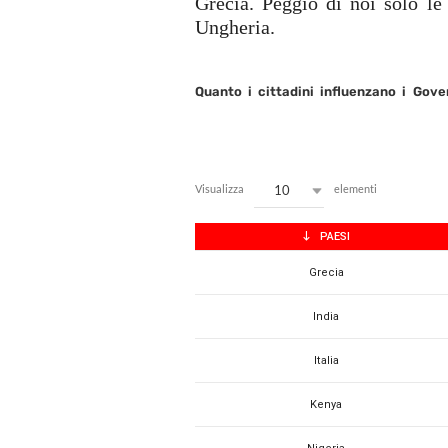
Grecia. Peggio di noi solo l
Ungheria.
Quanto i cittadini influenzano i Gove
10
Visualizza
elementi
PAESI
Grecia
India
Italia
Kenya