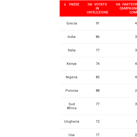
PAESE
HA VOTATO
HA PARTECI
IN
CAMPAGN
UN'ELEZIONE
COM
Grecia
91
4
India
86
3
Italia
77
3
Kenya
74
4
Nigeria
85
4
Polonia
88
2
Sud
77
3
Africa
Ungheria
72
Usa
77
2