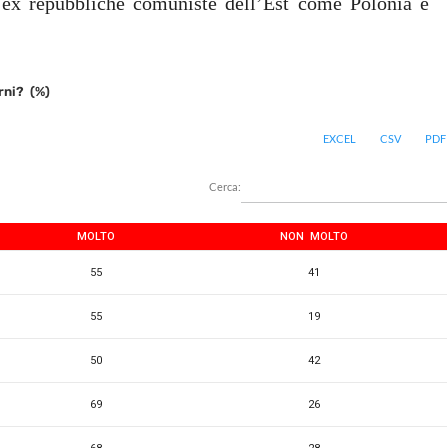
e ex repubbliche comuniste dell’Est come Polonia e
rni? (%)
EXCEL
CSV
PDF
Cerca:
MOLTO
NON MOLTO
55
41
55
19
50
42
69
26