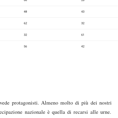
68
28
48
43
62
32
32
61
56
42
vede protagonisti. Almeno molto di più dei nostri
ecipazione nazionale è quella di recarsi alle urne.