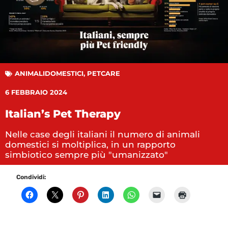
ANIMALIDOMESTICI
,
PETCARE
6 FEBBRAIO 2024
Italian’s Pet Therapy
Nelle case degli italiani il numero di animali
domestici si moltiplica, in un rapporto
simbiotico sempre più "umanizzato"
Condividi: