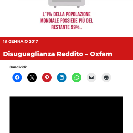
18 GENNAIO 2017
Disuguaglianza Reddito – Oxfam
Condividi: