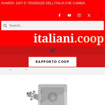
NUMERI, DATI E TENDENZE DELL’ITALIA CHE CAMBIA
RAPPORTO COOP
>
Dataclip
>
Disuguaglianza Reddito – Oxfam