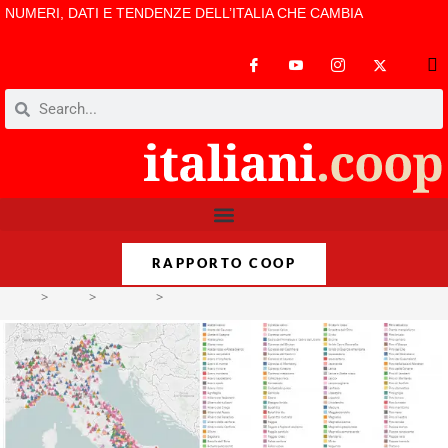
NUMERI, DATI E TENDENZE DELL’ITALIA CHE CAMBIA
RAPPORTO COOP
>
Temi
>
Territori
>
Cercatori di alberi