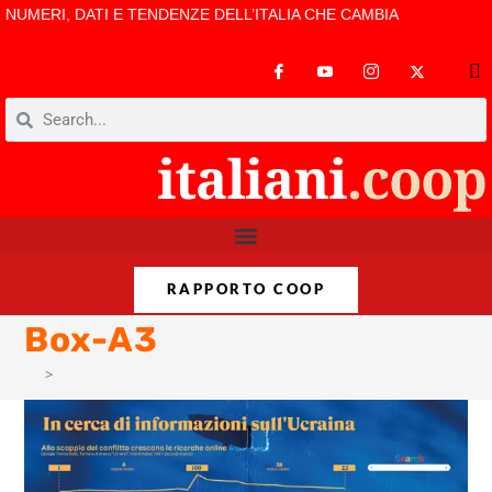
NUMERI, DATI E TENDENZE DELL’ITALIA CHE CAMBIA
RAPPORTO COOP
Box-A3
>
Box-A3