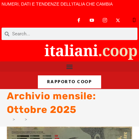
NUMERI, DATI E TENDENZE DELL’ITALIA CHE CAMBIA
RAPPORTO COOP
Archivio mensile:
Ottobre 2025
>
PM
>
Ott