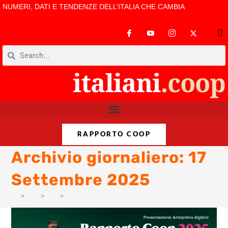
NUMERI, DATI E TENDENZE DELL’ITALIA CHE CAMBIA
RAPPORTO COOP
Archivio giornaliero: 17
Settembre 2025
>
AM
>
Set
>
10