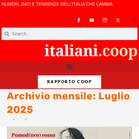
NUMERI, DATI E TENDENZE DELL’ITALIA CHE CAMBIA
RAPPORTO COOP
Archivio mensile: Luglio
2025
>
PM
>
Lug