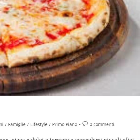
li italiani ai tempi del Covid19
mi
/
Famiglie
/
Lifestyle
/
Primo Piano
0 commenti
ane, pizza e dolci e tornano a concedersi piccoli sfizi