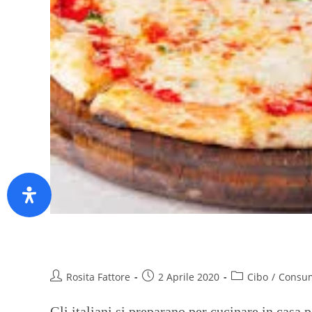
Fornai, pasticceri e pizzaioli. G
Rosita Fattore
2 Aprile 2020
Cibo
/
Consu
Gli italiani si preparano per cucinare in casa p