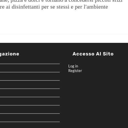
e ai disinfettanti per se stessi e per l'ambiente
gazione
Accesso Al Sito
Log in
Register