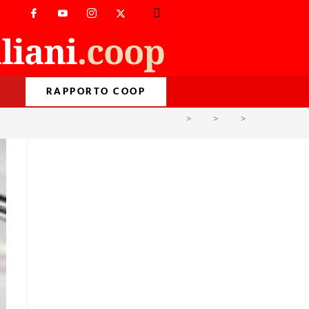
RAPPORTO COOP
>
AM
>
Apr
>
11