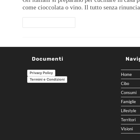
come cioccolata o vino. Il tutto senza rinunciar
Continua A Leggere
Documenti
Navi
Privacy Policy
Home
Termini e Condizioni
Cibo
Consumi
Famiglie
Lifestyle
Territori
Visioni