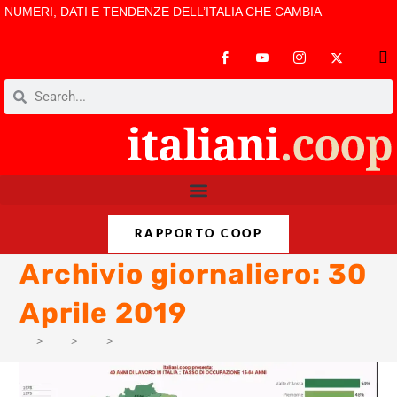
NUMERI, DATI E TENDENZE DELL’ITALIA CHE CAMBIA
RAPPORTO COOP
Archivio giornaliero: 30
Aprile 2019
>
PM
>
Apr
>
5