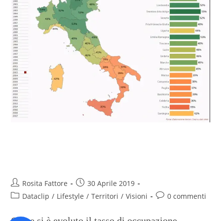
Lavoro, in 40 anni più donne e
meno giovani
Rosita Fattore
30 Aprile 2019
Dataclip
/
Lifestyle
/
Territori
/
Visioni
0 commenti
Come si è evoluto il tasso di occupazione