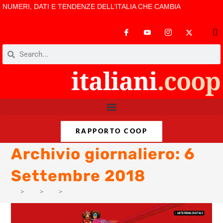
NUMERI, DATI E TENDENZE DELL’ITALIA CHE CAMBIA
RAPPORTO COOP
Archivio giornaliero: 6
Settembre 2018
>
AM
>
Set
>
7