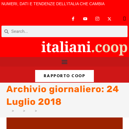
NUMERI, DATI E TENDENZE DELL’ITALIA CHE CAMBIA
RAPPORTO COOP
Archivio giornaliero: 24
Luglio 2018
>
AM
>
Lug
>
11