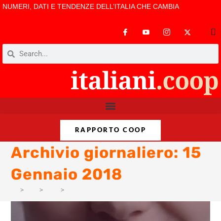
NUMERI, DATI E TENDENZE DELL’ITALIA CHE CAMBIA
RAPPORTO COOP
Archivio giornaliero: 15
Gennaio 2018
>
PM
>
Gen
>
3