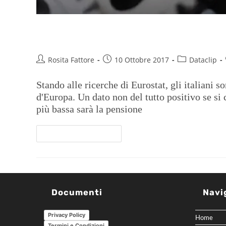
Il lavoro che manca
Rosita Fattore
10 Ottobre 2017
Dataclip
Stando alle ricerche di Eurostat, gli italiani s
d'Europa. Un dato non del tutto positivo se si
più bassa sarà la pensione
Continua A Leggere
Documenti
Navi
Privacy Policy
Home
Termini e Condizioni