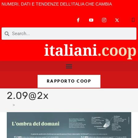
NUMERI, DATI E TENDENZE DELL’ITALIA CHE CAMBIA
RAPPORTO COOP
2.09@2x
>
2.09@2x