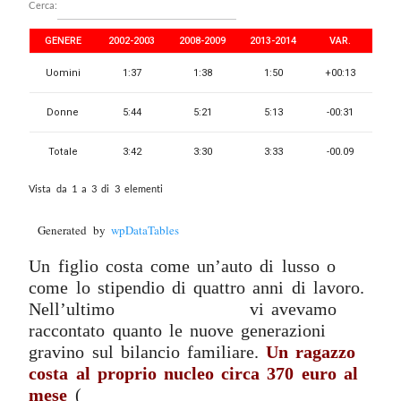
Cerca:
GENERE
2002-2003
2008-2009
2013-2014
VAR.
Uomini
1:37
1:38
1:50
+00:13
Donne
5:44
5:21
5:13
-00:31
Totale
3:42
3:30
3:33
-00.09
Vista da 1 a 3 di 3 elementi
Generated by
wpDataTables
Un figlio costa come un’auto di lusso o
come lo stipendio di quattro anni di lavoro.
Nell’ultimo
Rapporto Coop
vi avevamo
raccontato quanto le nuove generazioni
gravino sul bilancio familiare.
Un ragazzo
costa al proprio nucleo circa 370 euro al
mese
(
qui il nostro articolo sul costo della