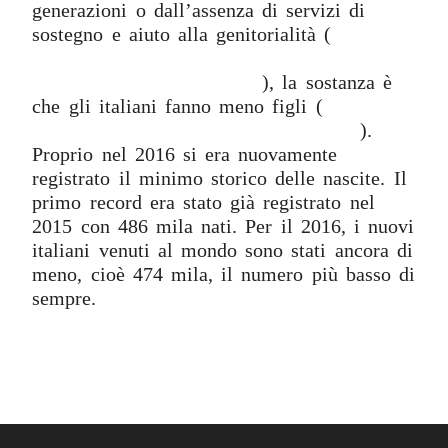
generazioni o dall’assenza di servizi di
sostegno e aiuto alla genitorialità (
qui il
nostro articolo sulle neomamme che non
riescono a tornare a lavoro
), la sostanza è
che gli italiani fanno meno figli (
qui il
nostro articolo sul crollo della natalità
).
Proprio nel 2016 si era nuovamente
registrato il minimo storico delle nascite. Il
primo record era stato già registrato nel
2015 con 486 mila nati. Per il 2016, i nuovi
italiani venuti al mondo sono stati ancora di
meno, cioè 474 mila, il numero più basso di
sempre.