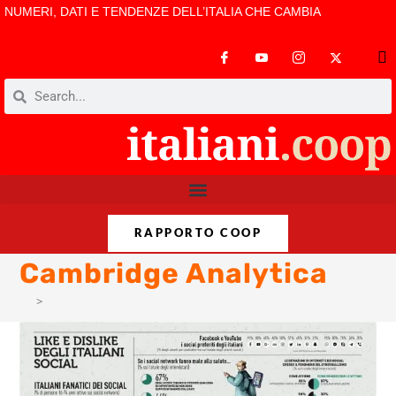
NUMERI, DATI E TENDENZE DELL’ITALIA CHE CAMBIA
RAPPORTO COOP
Cambridge Analytica
>
Cambridge Analytica