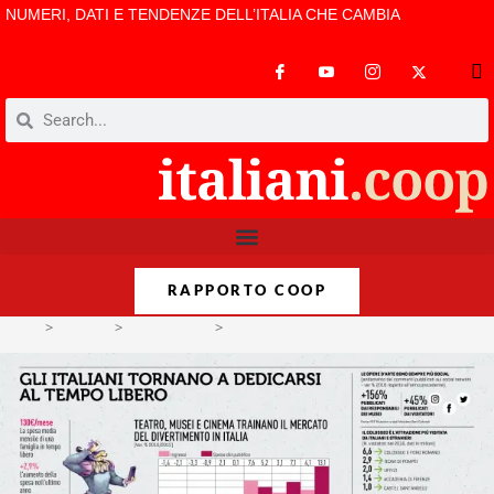
NUMERI, DATI E TENDENZE DELL’ITALIA CHE CAMBIA
RAPPORTO COOP
>
Format
>
Infografiche
>
Ritorno alla cultura