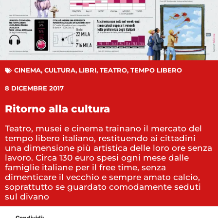
CINEMA
,
CULTURA
,
LIBRI
,
TEATRO
,
TEMPO LIBERO
8 DICEMBRE 2017
Ritorno alla cultura
Teatro, musei e cinema trainano il mercato del
tempo libero italiano, restituendo ai cittadini
una dimensione più artistica delle loro ore senza
lavoro. Circa 130 euro spesi ogni mese dalle
famiglie italiane per il free time, senza
dimenticare il vecchio e sempre amato calcio,
soprattutto se guardato comodamente seduti
sul divano