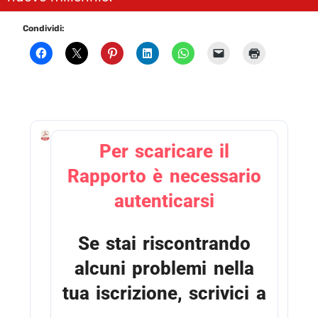
Condividi:
R
Per scaricare il
a
p
Rapporto è necessario
p
o
autenticarsi
r
t
o
Se stai riscontrando
C
o
alcuni problemi nella
o
p
tua iscrizione, scrivici a
2
0