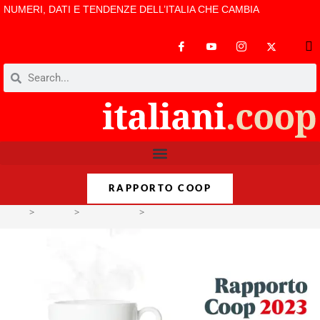
NUMERI, DATI E TENDENZE DELL’ITALIA CHE CAMBIA
RAPPORTO COOP
>
Format
>
Infografiche
>
Rapporto Coop 2023 – Winter Edition