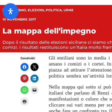
ATTIVISMO
,
ELEZIONI
,
POLITICA
,
URNE
10 NOVEMBRE 2017
La mappa dell’impegno
Dopo il risultato delle elezioni siciliane ci siamo ch
comizi. I risultati restituiscono un’Italia molto f
Gli emiliani sono in media i 
Condividi:
amano i comizi o i cortei. In
piazza ad attirare l’attenzione
politica sembra un’attività lo
Nella mappa qui sotto si può 
italiani che parlano di Renzi 
manifestazioni o coloro che s
cliccare sui vari menu per sce
anche fare un confronto tra 