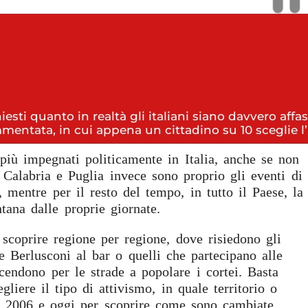
iesti quanto in realtà gli italiani siano davvero affasc
rammentata, in cui appena un cittadino su 10 sceglie 
più impegnati politicamente in Italia, anche se non
 Calabria e Puglia invece sono proprio gli eventi di
, mentre per il resto del tempo, in tutto il Paese, la
ntana dalle proprie giornate.
scoprire regione per regione, dove risiedono gli
e Berlusconi al bar o quelli che partecipano alle
cendono per le strade a popolare i cortei. Basta
gliere il tipo di attivismo, in quale territorio o
il 2006 e oggi per scoprire come sono cambiate