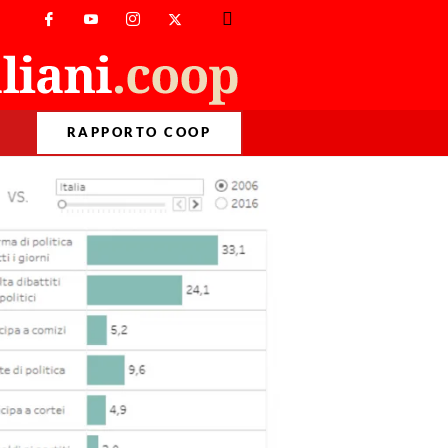
RAPPORTO COOP
>
Temi
>
Territori
>
La mappa dell’impegno