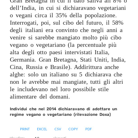
Gran Bretagna in cui il dato saliva all’8% o
dell’India, in cui si dichiaravano vegetariani
o vegani circa il 35% della popolazione.
Interrogati, poi, sul cibo del futuro, il 58%
degli italiani era convinto che negli anni a
venire si sarebbe mangiato molto più cibo
vegano o vegetariano (la percentuale più
alta degli otto paesi intervistati Italia,
Germania. Gran Bretagna, Stati Uniti, India,
Cina, Russia e Brasile). Addirittura anche
alghe: solo un italiano su 5 dichiarava che
non le avrebbe mai mangiate, tutti gli altri
le includevano nel loro possibile stile
alimentare del domani.
Individui che nel 2014 dichiaravano di adottare un
regime vegano o vegetariano (rilevazione Doxa)
PRINT
EXCEL
CSV
COPY
PDF