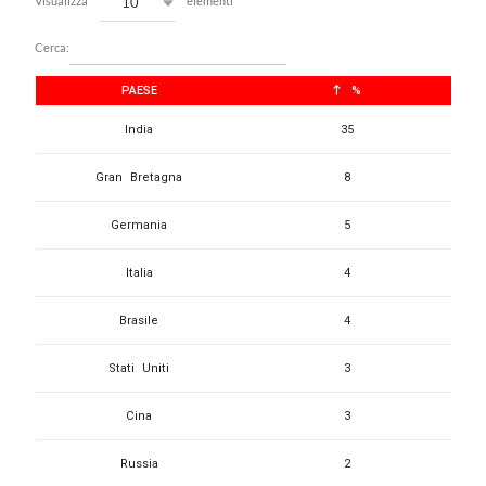
10
Visualizza
elementi
Cerca:
PAESE
%
India
35
Gran Bretagna
8
Germania
5
Italia
4
Brasile
4
Stati Uniti
3
Cina
3
Russia
2