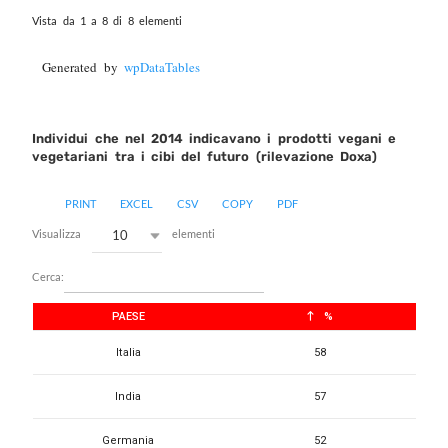
Vista da 1 a 8 di 8 elementi
Generated by
wpDataTables
Individui che nel 2014 indicavano i prodotti vegani e
vegetariani tra i cibi del futuro (rilevazione Doxa)
PRINT
EXCEL
CSV
COPY
PDF
10
Visualizza
elementi
Cerca:
PAESE
%
Italia
58
India
57
Germania
52