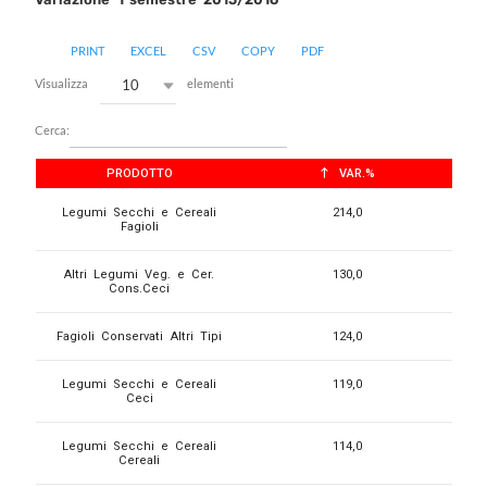
PRINT
EXCEL
CSV
COPY
PDF
10
Visualizza
elementi
Cerca:
PRODOTTO
VAR.%
Legumi Secchi e Cereali
214,0
Fagioli
Altri Legumi Veg. e Cer.
130,0
Cons.Ceci
Fagioli Conservati Altri Tipi
124,0
Legumi Secchi e Cereali
119,0
Ceci
Legumi Secchi e Cereali
114,0
Cereali