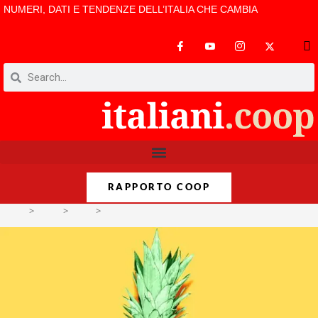
NUMERI, DATI E TENDENZE DELL’ITALIA CHE CAMBIA
RAPPORTO COOP
>
Temi
>
Cibo
>
Italiani, vegetariani part-time. Pochi sulla carta, so