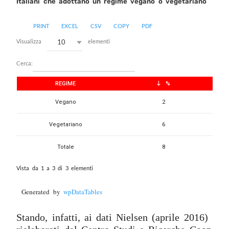
Italiani che adottano un regime vegano o vegetariano
PRINT
EXCEL
CSV
COPY
PDF
10
Visualizza
elementi
Cerca:
REGIME
%
Vegano
2
Vegetariano
6
Totale
8
Vista da 1 a 3 di 3 elementi
Generated by
wpDataTables
Stando, infatti, ai dati Nielsen (aprile 2016)