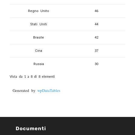
Regno Unito
46
Stati Uniti
44
Brasile
42
Cina
37
Russia
30
Vista da 1 a 8 di 8 elementi
Generated by
wpDataTables
Documenti