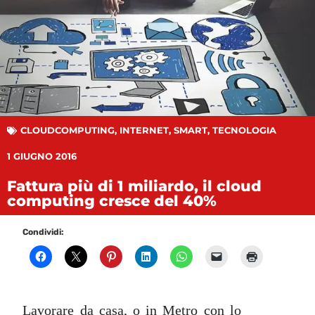
CLOUDCOMPUTING
,
INTERNET
,
SMART
,
TECNOLOGIA
1 GIUGNO 2016
Fattura più di 1 miliardo, il cloud
computing cresce del 40%
Condividi:
Lavorare da casa, o in Metro con lo