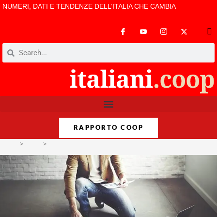
NUMERI, DATI E TENDENZE DELL’ITALIA CHE CAMBIA
RAPPORTO COOP
>
Temi
>
Fattura più di 1 miliardo, il cloud computing cresce del 40