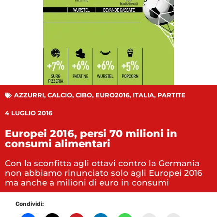
AZZURRI
,
CALCIO
,
CIBO
,
EURO2016
,
ITALIA
,
PARTITE
4 LUGLIO 2016
Europei 2016, persi 70 milioni in
consumi alimentari
Con la sconfitta agli ottavi contro la Germania
non abbiamo rinunciato solo agli Europei 2016
ma anche a milioni di euro in consumi
Condividi: