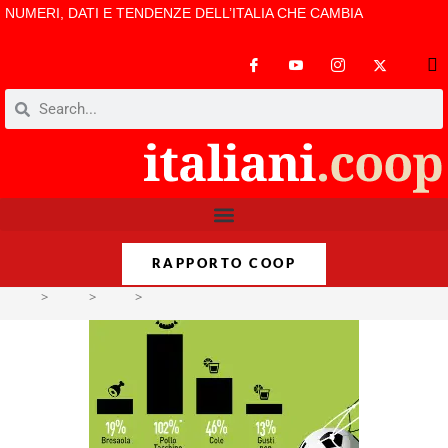
NUMERI, DATI E TENDENZE DELL’ITALIA CHE CAMBIA
RAPPORTO COOP
>
Temi
>
Cibo
>
Europei 2016, persi 70 milioni in consumi alimentar